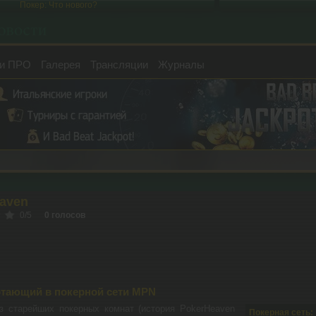
Покер: Что нового?
ги ПРО
Галерея
Трансляции
Журналы
aven
0
/5
0
голосов
тающий в покерной сети MPN
з старейших покерных комнат (история PokerHeaven
Покерная сеть: