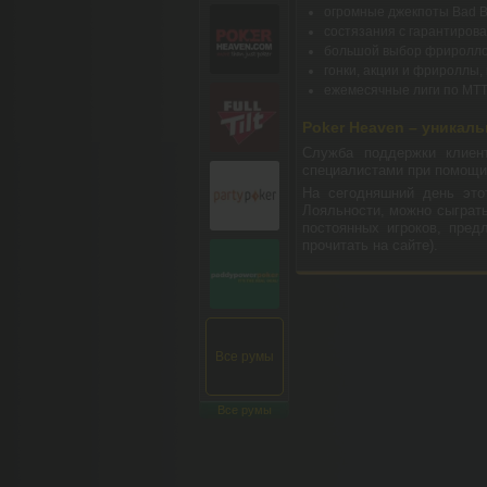
огромные джекпоты Bad B
состязания с гарантиров
большой выбор фриролл
гонки, акции и фрироллы
ежемесячные лиги по MTT
Poker Heaven – уникал
Служба поддержки клиен
специалистами при помощи 
На сегодняшний день это
Лояльности, можно сыграть
постоянных игроков, пред
прочитать на сайте).
Все румы
Все румы