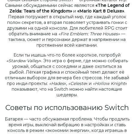
Самыми обсуждаемыми сейчас являются
«The Legend of
Zelda: Tears of the Kingdom»
и
«Mario Kart 8 Deluxe»
.
Первая погружает в открытый мир, где каждый уголок
полон секретов, а вторая позволяет устраивать гонки с
друзьями на одной консоли. Для любителей RPG стоит
обратить внимание на
«Fire Emblem: Three Houses»
—
тактика, сюжет и персонажи держат в напряжении на
протяжении всей кампании.
Если ты ищешь что‑то более короткое, попробуй
«Stardew Valley
». Это игра о ферме, где можно собирать
урожай, общаться с соседями и даже охотиться за
рыбой. Лёгкая графика и спокойный темп делают её
отличным выбором для вечера без стрессов. Не забывай
про инди‑проекты:
«Hades
»,
«Celeste
» и
«Hollow Knight
»
показывают, что на Switch можно найти настоящие
шедевры.
Советы по использованию Switch
Батарея — часто обсужаемая проблема. Чтобы продлить
время игры, выключай вибрацию в настройках и ставь
консоль в режим «экономии энергии», когда играешь в