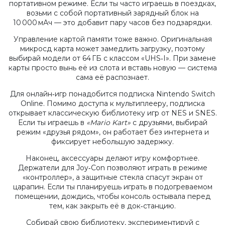
портативном режиме. Если ты часто играешь в поездках,
возьми с собой портативный зарядный блок на
10 000 мАч — это добавит пару часов без подзарядки.
Управление картой памяти тоже важно. Оригинальная
микросд карта может замедлить загрузку, поэтому
выбирай модели от 64 ГБ с классом «UHS‑I». При замене
карты просто вынь её из слота и вставь новую — система
сама её распознает.
Для онлайн‑игр понадобится подписка Nintendo Switch
Online. Помимо доступа к мультиплееру, подписка
открывает классическую библиотеку игр от NES и SNES.
Если ты играешь в
«Mario Kart»
с друзьями, выбирай
режим «друзья рядом», он работает без интернета и
фиксирует небольшую задержку.
Наконец, аксессуары делают игру комфортнее.
Держатели для Joy‑Con позволяют играть в режиме
«контроллер», а защитные стекла спасут экран от
царапин. Если ты планируешь играть в подогреваемом
помещении, дождись, чтобы консоль остывала перед
тем, как закрыть её в док‑станцию.
Собирай свою библиотеку, экспериментируй с