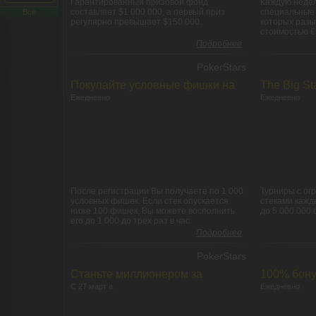
Гарантированный призовой фонд
Каждую недел
составляет $1 000 000, а первый приз
специальные 
Все
регулярно превышает $150 000.
которых раз
стоимостью €
Подробнее
PokerStars
Покупайте условные фишки на
The Big St
PokerStars!
Ежедневно
Ежедневно
После регистрации Вы получаете по 1 000
Турниры с ог
условных фишек. Если стек опускается
стеками кажд
ниже 100 фишек, Вы можете восполнить
до 5 000 000
его до 1 000 до трех раз в час.
Подробнее
PokerStars
Станьте миллионером за
100% бону
считанные минуты!
C 27 март а
Ежедневно