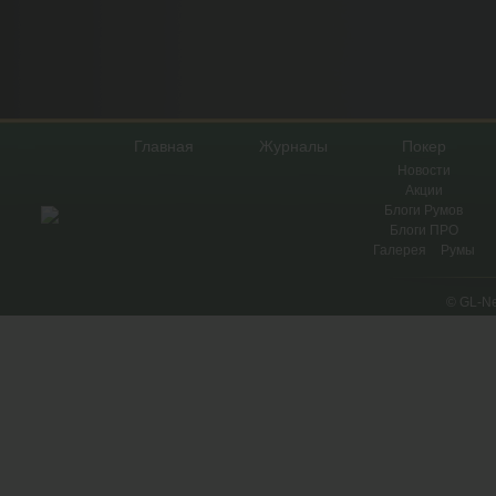
Главная
Журналы
Покер
Новости
Акции
Блоги Румов
Блоги ПРО
Галерея
Румы
© GL-N