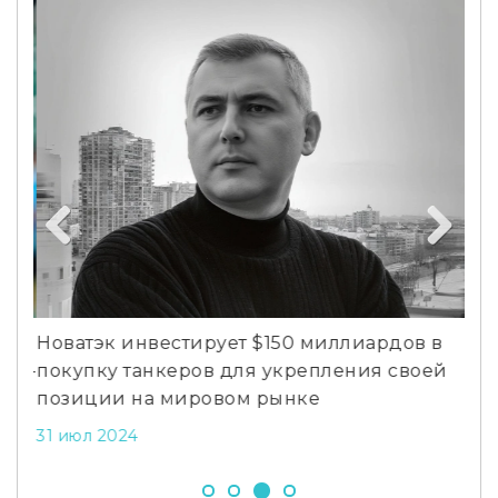
Previous
Next
Новатэк инвестирует $150 миллиардов в
Как
 из-
покупку танкеров для укрепления своей
Fi?
позиции на мировом рынке
3 а
31 июл 2024