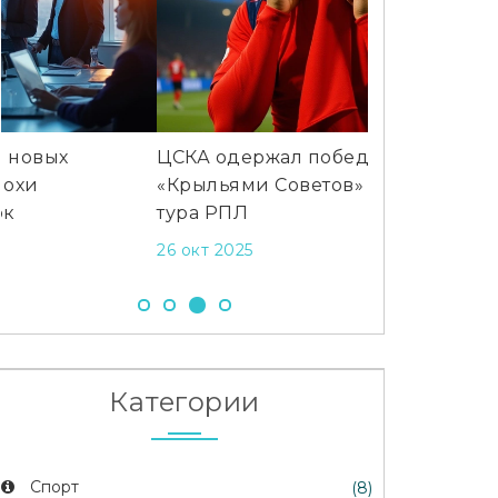
ЦСКА одержал победу над
Неизвестная 
«Крыльями Советов» в матче 13‑го
адрес не сущ
тура РПЛ
28 июл 2024
26 окт 2025
Категории
Спорт
(8)