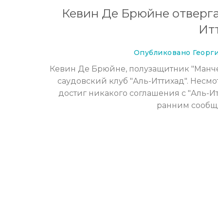
Кевин Де Брюйне отверга
Ит
Опубликовано Георги
Кевин Де Брюйне, полузащитник "Манчес
саудовский клуб "Аль-Иттихад". Несм
достиг никакого соглашения с "Аль-И
ранним сообщ