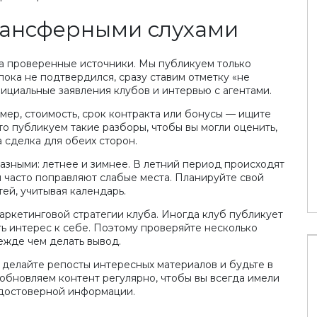
трансферными слухами
тематике в
а проверенные источники. Мы публикуем только
ока не подтвердился, сразу ставим отметку «не
ициальные заявления клубов и интервью с агентами.
SEO 2026: Появление новых
мер, стоимость, срок контракта или бонусы — ищите
стратегий и конец эпохи
то публикуем такие разборы, чтобы вы могли оценить,
традиционных ссылок
 сделка для обеих сторон.
6 июл 2024
азными: летнее и зимнее. В летний период происходят
 часто поправляют слабые места. Планируйте свой
ей, учитывая календарь.
маркетинговой стратегии клуба. Иногда клуб публикует
ть интерес к себе. Поэтому проверяйте несколько
ежде чем делать вывод.
 делайте репосты интересных материалов и будьте в
обновляем контент регулярно, чтобы вы всегда имели
 достоверной информации.