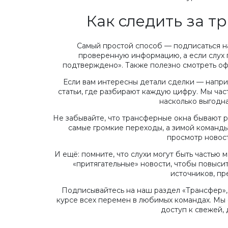
Как следить за 
Как вы учите детей ма
виде игры?
Самый простой способ — подписаться н
проверенную информацию, а если слух п
3 фев 2023
подтверждено». Также полезно смотреть оф
ая статья: Указанный URL-
Если вам интересны детали сделки — напри
существует
статьи, где разбирают каждую цифру. Мы час
насколько выгодна
4
Не забывайте, что трансферные окна бывают р
самые громкие переходы, а зимой команды
просмотр новост
И ещё: помните, что слухи могут быть частью 
«притягательные» новости, чтобы повыси
источников, пр
Подписывайтесь на наш раздел «Трансфер»,
курсе всех перемен в любимых командах. Мы 
доступ к свежей,