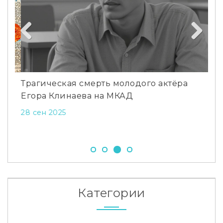
Previous
Next
Трагическая смерть молодого актёра
Неи
Егора Клинаева на МКАД
не 
28 сен 2025
28 
Категории