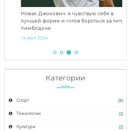
Новак Джокович: я чувствую себя в
Ал
лучшей форме и готов бороться за титул на
мат
Уимблдоне
за 
14 июл 2024
25 
Категории
Спорт
(8)
Технологии
(2)
Культура
(2)